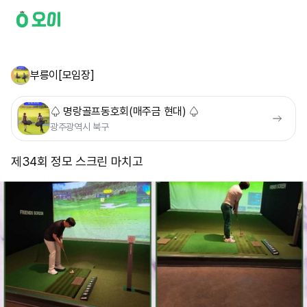
부릉이[모임장]
♤ 명랑골프동호회(매주금 현대) ♤
광주광역시 북구
제34회 정모 스크린 마치고