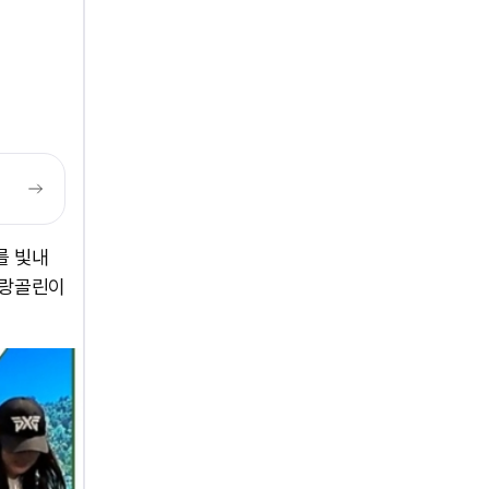
를 빛내
명랑골린이