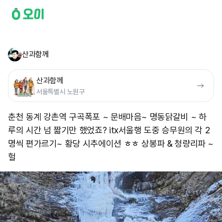
산과함께
산과함께
서울특별시 노원구
춘천 동계 강촌역 구곡폭포 ~ 문배마음~ 명동닭갈비 ~ 하
루의 시간 넘 짧기만 했었죠? itx서울행 도중 승무원의 각 2
명씩 편가르기~ 황당 시추에이션 ㅎㅎ 상봉파 & 청량리파 ~
헐