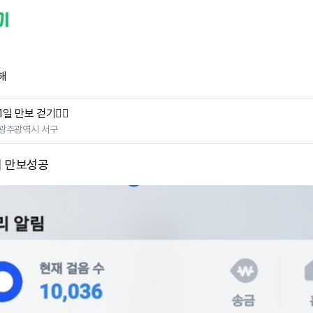
해
1일 만보 걷기🚶‍♀️
광주광역시 서구
 만보성공