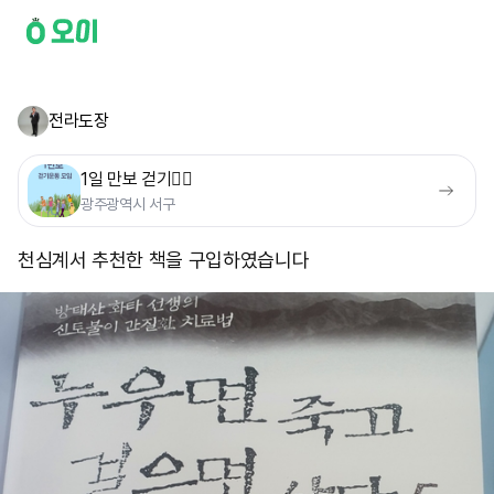
전라도장
1일 만보 걷기🚶‍♀️
광주광역시 서구
천심계서 추천한 책을 구입하였습니다