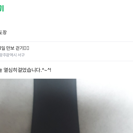
도장
1일 만보 걷기🚶‍♀️
광주광역시 서구
늘 열심히걸었습니다.^~^!