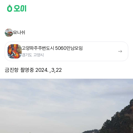
모나쉬
고양파주주변도시 5060만남모임
경기도 고양시
금진항 촬영중 2024. ,3,22