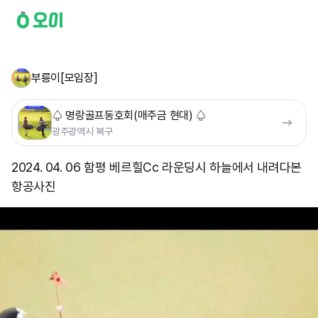
부릉이[모임장]
♤ 명랑골프동호회(매주금 현대) ♤
광주광역시 북구
2024. 04. 06 함평 베르힐Cc 라운딩시 하늘에서 내려다본
항공사진