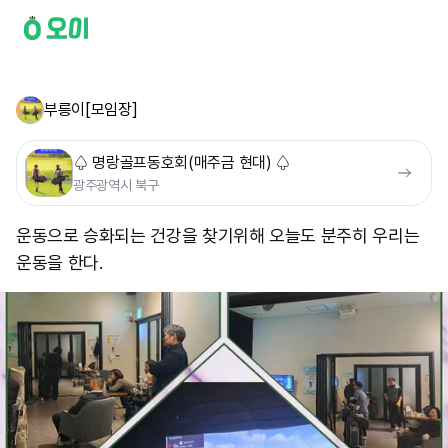
부릉이[모임장]
♤ 명랑골프동호회(매주금 현대) ♤
광주광역시 북구
운동으로 승화되는 건강을 찾기위해 오늘도 분주히 우리는
운동을 한다.