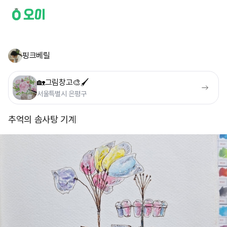
핑크베릴
🏡그림창고🎨🖌
서울특별시 은평구
추억의 솜사탕 기계