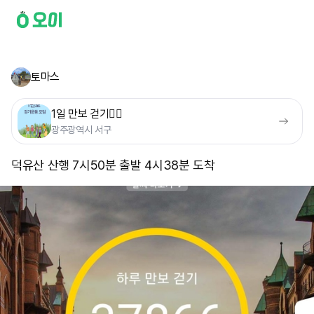
토마스
1일 만보 걷기🚶‍♀️
광주광역시 서구
덕유산 산행 7시50분 출발 4시38분 도착