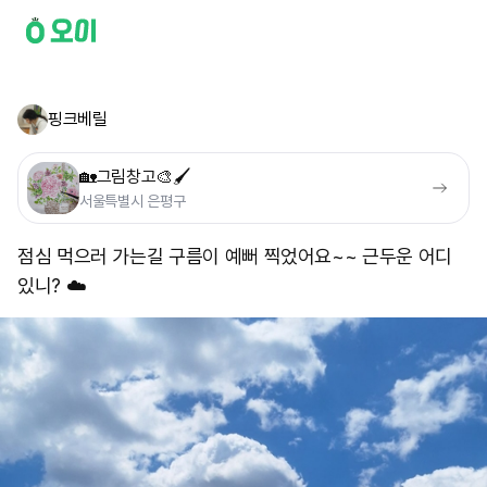
핑크베릴
🏡그림창고🎨🖌
서울특별시 은평구
점심 먹으러 가는길 구름이 예뻐 찍었어요~~ 근두운 어디
있니? ☁️