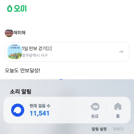
해피해
1일 만보 걷기🚶‍♀️
광주광역시 서구
오늘도 만보달성!