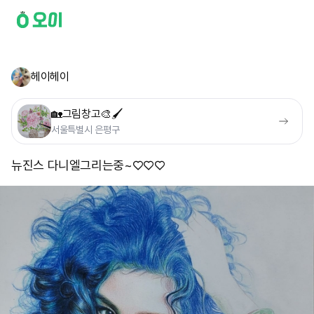
헤이헤이
🏡그림창고🎨🖌
서울특별시 은평구
뉴진스 다니엘그리는중~♡♡♡