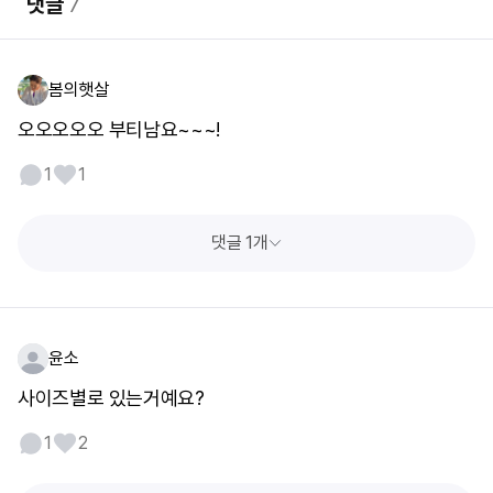
댓글
7
봄의햇살
오오오오오 부티남요~~~!
1
1
댓글 1개
윤소
사이즈별로 있는거예요?
1
2