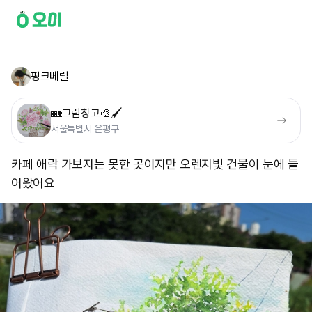
핑크베릴
🏡그림창고🎨🖌
서울특별시 은평구
카페 애락 가보지는 못한 곳이지만 오렌지빛 건물이 눈에 들
어왔어요