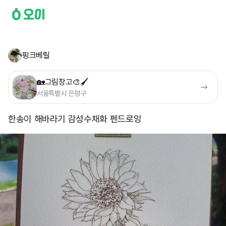
핑크베릴
🏡그림창고🎨🖌
서울특별시 은평구
한송이 해바라기 감성수채화 펜드로잉