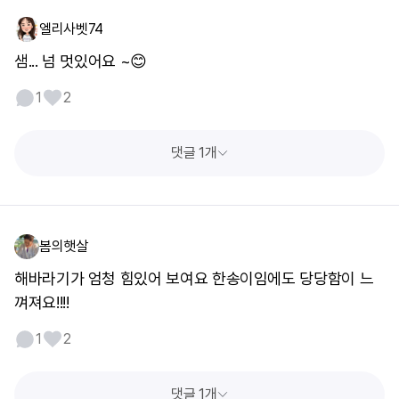
엘리사벳74
샘... 넘 멋있어요 ~😊
1
2
댓글 1개
봄의햇살
해바라기가 엄청 힘있어 보여요 한송이임에도 당당함이 느
껴져요!!!!
1
2
댓글 1개