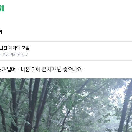
리
인천 미미락 모임
인천광역시 남동구
 거닐며~ 비온 뒤에 운치가 넘 좋으네요~