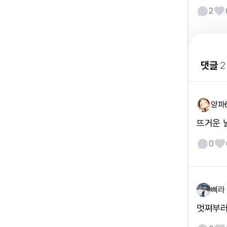
2
댓글
2
양파
뜨거운 
0
삐라
멋쪄부러