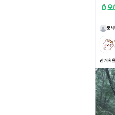
뭉처
안개속을