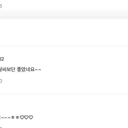
6
62
날씨보단 좋았네요~~
0
~~~ㅎㅎ♡♡♡