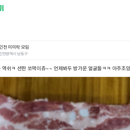
인천 미미락 모임
인천광역시 남동구
 역쉬ㅋ 션한 쏘맥이쥬~~ 언제봐두 방가운 얼굴들ㅋㅋ 아주조