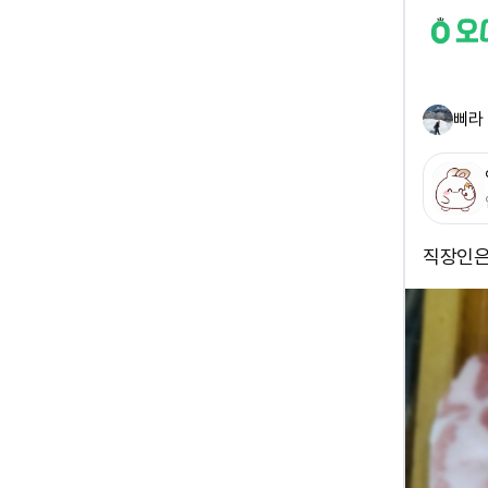
삐라
직장인은