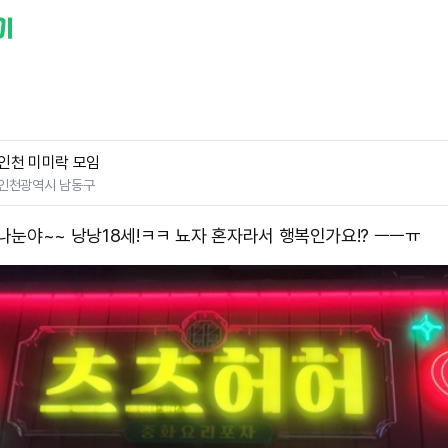
인천 미미락 모임
인천광역시 남동구
!!나눈야~~ 낭낭18세!ㅋㅋ 뇨자 혼자라서 행복인가요!? ㅡㅡㅠ