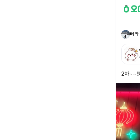
삐라
2차~~