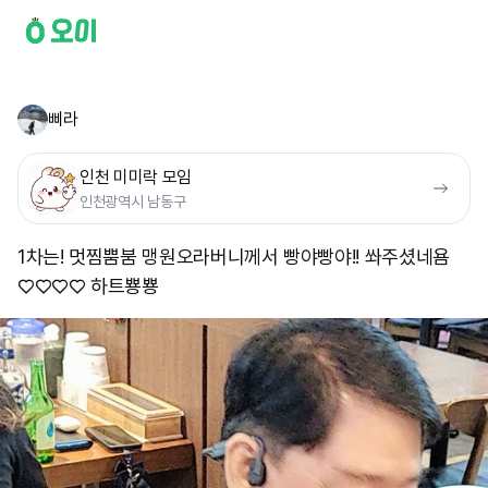
삐라
인천 미미락 모임
인천광역시 남동구
1차는! 멋찜뿜붐 맹원오라버니께서 빵야빵야!! 쏴주셨네욤
♡♡♡♡ 하트뿅뿅