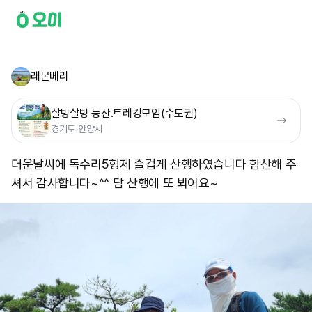
레몬베리
살방살방 등산.트레킹모임(수도권)
경기도 안양시
더운날씨에 독수리5형제 즐겁게 산행하였습니다 함산해 주
셔서 감사합니다~^^ 담 산행에 또 뵈어요~