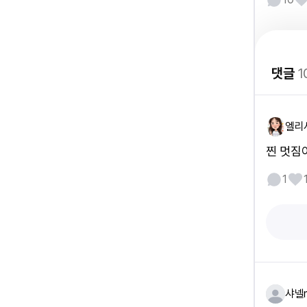
댓글
1
엘리
찐 멋짐
1
샤넬n