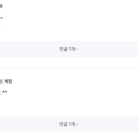
화
~
1
댓글 1개
된 계정
^^
1
댓글 1개