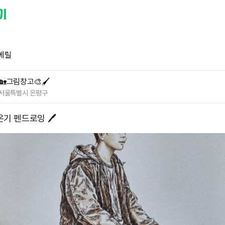
베릴
🏡그림창고🎨🖌
서울특별시 은평구
온기 펜드로잉 🖊