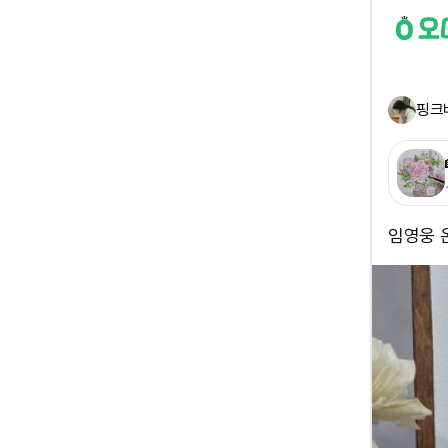
핑크
임영웅 