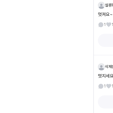
설류
멋져요~
1
삭제
멋지세요 
1