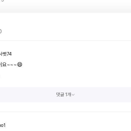
0
사벳74
이요~~~😄
1
댓글 1개
o1