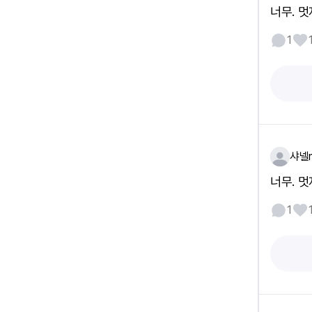
너무. 멋
1
샤넬n
너무. 멋
1