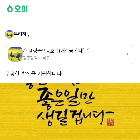
우리하루
♤ 명랑골프동호회(매주금 현대) ♤
광주광역시 북구
무궁한 발전을 기원합니다