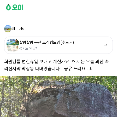
레몬베리
살방살방 등산.트레킹모임(수도권)
경기도 안양시
회원님들 편한휴일 보내고 계신가요~!? 저는 오늘 괴산 속
리산자락 막장봉 다녀왔습니다~ 공유 드려요~ㅎ