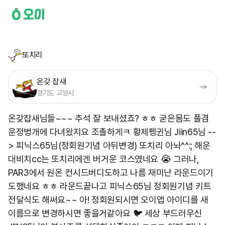
또치리
온갖 잡새
경기도 고양시
온갖잡새님들~~~ 추석 잘 보내셨죠? ㅎㅎ 굳은몸도 풀겸
운정벙개에 다녀왔지요 조촐하게ㅋ 황제펭귄님 Jiin65님 --
> 피닉스65님(정회원기념 아뒤변경) 또치리 아놔^^:; 해운
대비치cc는 또치리에겐 버거운 코스였네요 😭 그러나,
PAR3에서 원온 컨시드버디도하고 나름 재미난 라운드이기
도했네요 ㅎㅎ 라운드끝나고 피닉스65님 정회원기념 키트
전달식도 해써요~~ 아! 정회원되시면 오이앱 아이디를 새
이름으로 변경하시면 좋을거같아요 🐦 세상 부드러우신