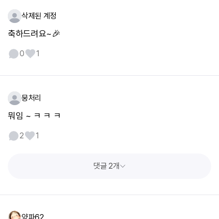
삭제된 계정
축하드려요~🎉
0
1
뭉처리
뭐임 ~ ㅋ ㅋ ㅋ
2
1
댓글 2개
양파62