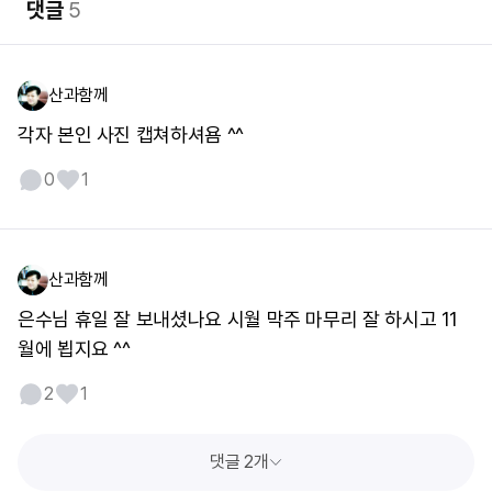
댓글
5
산과함께
각자 본인 사진 캡쳐하셔욤 ^^
0
1
산과함께
은수님 휴일 잘 보내셨나요 시월 막주 마무리 잘 하시고 11
월에 뵙지요 ^^
2
1
댓글 2개