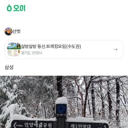
산벗
살방살방 등산.트레킹모임(수도권)
경기도 안양시
삼성