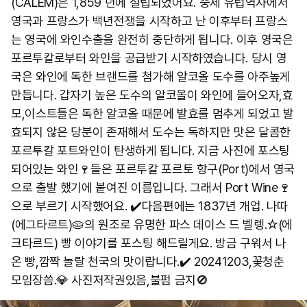
(CALEM)은 1,859 년에 설립되었어요. 중세 유럽역사에서
영국과 프랑스가 백년전쟁을 시작하고 난 이후부터 프랑스
는 영국에 와인수출을 완전히 중단하게 됩니다. 이후 영국은
포르투칼로부터 와인을 공급받기 시작하였습니다. 당시 영
국은 와인에 독한 브랜드를 첨가해 알코올 도수를 아주높게
만듭니다. 갑자기 높은 도수의 알코올이 와인에 들어오자,효
모,이스트들은 독한 알코올 때문에 발효를 멈추게 되었고 발
효되지 않은 당분이 존재해서 도수는 독하지만 맛은 달콤한
포르투칼 포트와인이 탄생하게 됩니다. 지금 사진에 포스팅
되어있는 와인🍷들은 포르투칼 포르토 항구(Port)에서 영국
으로 출발 했기에 붙여진 이름입니다. 그래서 Port Wine🍷
으로 부르기 시작했어요. ✔️다음편에는 1837년 개업. 나따
(에그타르트)🥧의 원조로 유명한 파스 데이스 드 벨렝.☆(에
크타르드) 빵 이야기를 포스팅 해드릴게요. 방금 구워서 나
온 빵,깜짝 놀랄 천국의 맛이랍니다.✔️ 20241203,꽃청춘
모임장씀.💎 사진저작권있음,불펌 금지🚫