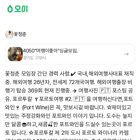
꽃청춘
4050"여행이좋아"싱글모임.
경기도 고양시
꽃청춘 모임장 간단 경력 사항.✔️ 국내,해외여행사대표 재직
중. 해외여행 26년차, 전세계 72개국여행. 해외여행출장 비
행기 탑승 369회 현재 진행중. ✈️ 여행사진 🇵🇹 포스팅 공
유. 포르투칼 🍷포르토여행 #2. 🇵🇹 을 여행하신다면,포트
와인🍷 (Port Wine)은 꼭, 맛보시길 바랍니다. ☆재미있고
맛있는 주정강화와인 포트와인 이야기 입니다. 도수는 높지
만 달콤🧁하고,새콤🍒한 포트와인을 드실수 있는곳이 포르
토 입니다. ☆포르투칼 제 2의 도시 포르토 와이너리 카렘