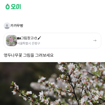
카카무빵
🏡그림창고🎨🖌
서울특별시 은평구
앵두나무꽃 그림을 그려보세요