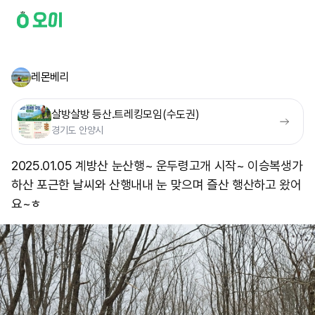
레몬베리
살방살방 등산.트레킹모임(수도권)
경기도 안양시
2025.01.05 계방산 눈산행~ 운두령고개 시작~ 이승복생가
하산 포근한 날씨와 산행내내 눈 맞으며 즐산 행산하고 왔어
요~ㅎ