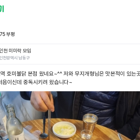
75 부평
인천 미미락 모임
인천광역시 남동구
내역 호미불닭 본점 왔네요~^^ 저와 무지개형님은 맛본적이 있는
처음이신데 중독시키려 왔습니다~