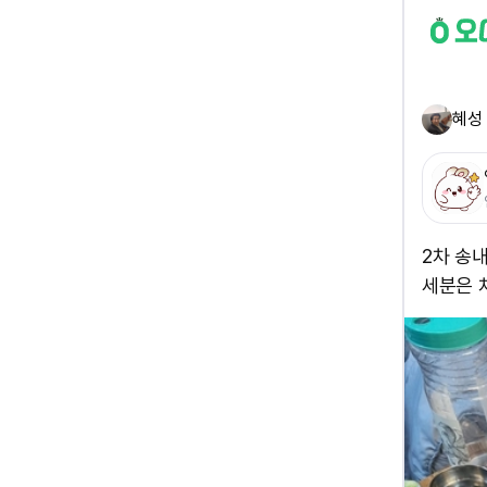
혜성 
2차 송
세분은 