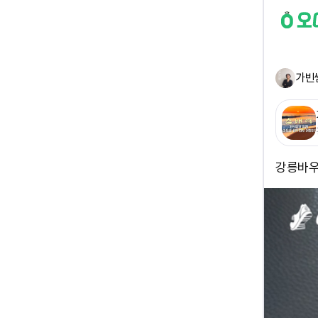
가빈
강릉바우길