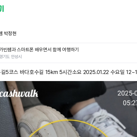
쌤 박정현
가빈쌤과 스마트폰 배우면서 함께 여행하기
경기도 안성시
5코스 바다호수길 15km 5시간소요 2025.01.22 수요일 12~