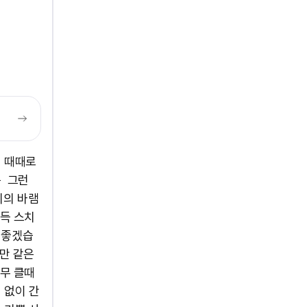
고 때때로
는 그런
리의 바램
득 스치
 좋겠습
만 같은
너무 클때
 없이 간