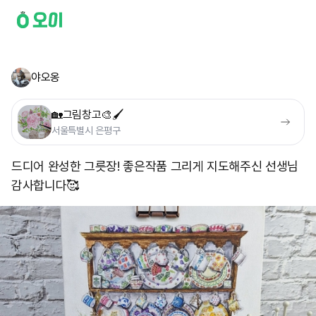
야오옹
🏡그림창고🎨🖌
서울특별시 은평구
드디어 완성한 그릇장! 좋은작품 그리게 지도해주신 선생님
감사합니다🥰