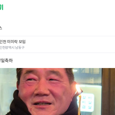
스
인천 미미락 모임
인천광역시 남동구
생일축하