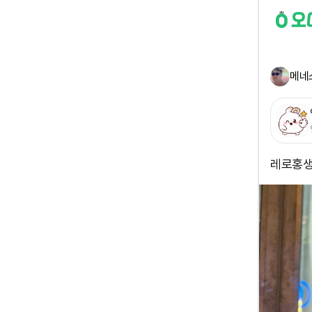
메네
레로홍