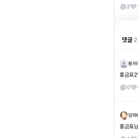
2
댓글
2
뭉처
홍금표2
0
양파
홍금표님