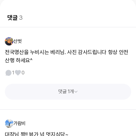
댓글
3
산벗
전국명산을 누비시는 베리님. 사진 감사드립니다 항상 안전
산행 하세요^
1
0
댓글 1개
가람비
대장님 짱!! 뷰가 넘 멋지심당~