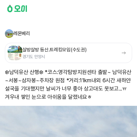
레몬베리
살방살방 등산.트레킹모임(수도권)
경기도 안양시
❄️남덕유산 산행❄️ *코스:영각탐방지원센타 출발~ 남덕유산
~서봉~삼자봉~주차장 원점 *거리:11km내외 6시간 새하얀
설국을 기대했지만 날씨가 너무 좋아 상고대도 못보고...ㅠ
겨우내 쌓인 눈으로 아쉬움을 달랬네요ㅎ