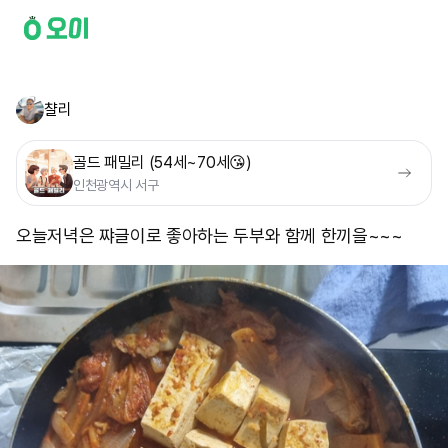
챨리
골드 패밀리 (54세~70세😘)
인천광역시 서구
오늘저녁은 쨔글이로 좋아하는 두부와 함께 한끼을~~~