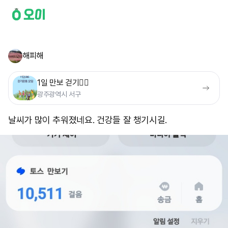
해피해
1일 만보 걷기🚶‍♀️
광주광역시 서구
날씨가 많이 추워졌네요. 건강들 잘 챙기시길.