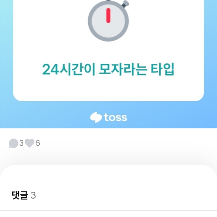
3
6
댓글
3