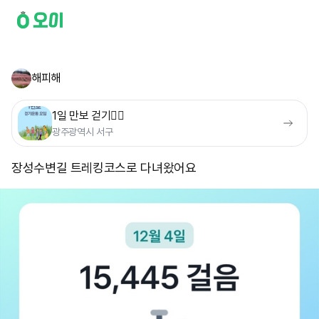
해피해
1일 만보 걷기🚶‍♀️
광주광역시 서구
장성수변길 트레킹코스로 다녀왔어요