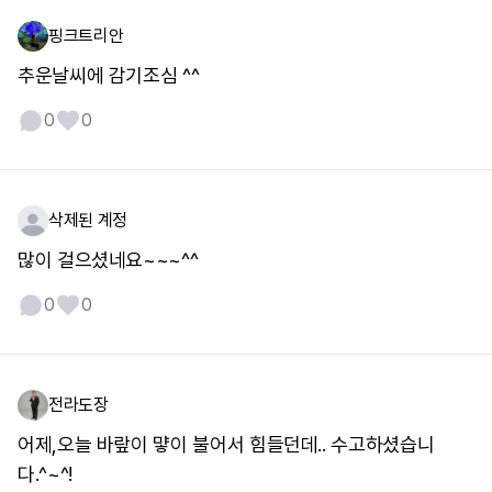
핑크트리안
추운날씨에 감기조심 ^^
0
0
삭제된 계정
많이 걸으셨네요~~~^^
0
0
전라도장
어제,오늘 바랖이 먛이 불어서 힘들던데.. 수고하셨습니
다.^~^!