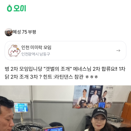
혜성 75 부평
인천 미미락 모임
인천광역시 남동구
벙 2차 모임입니당 "갯벌의 조개" 메네스님 2차 합류요!! 1차
닭 2차 조개 3차 ? 힌트 :라틴댄스 참관 ㅎㅎㅎ