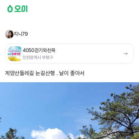
지니79
4050걷기와친목
인천광역시 부평구
계양산둘레길 눈길산행 . 날이 좋아서