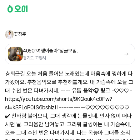
꽃청춘
4050"여행이좋아"싱글모임.
경기도 고양시
☆퇴근길 오늘 처음 들어본 노래였는데 마음속에 찡하게 다
가왔어요. 추천음악으로 추천해볼게요. 내 가슴속에 오늘 그
대 수천 번은 다녀가시네. ---- 유틉 음악🎧 링크 -♡♡♡ -
https://youtube.com/shorts/9KQouk4c0Fw?
si=kSFLoP0fS6bsNzfI -----------♡♡♡♡♡♡♡♡♡
✔️ 찬바람 불어오니, 그대 생각에 눈물짓네. 인사 없이 떠나
시던 날. 그리움만 남겨놓고. 그리워 글썽이는 내 가슴속에,
오늘 그대 수천 번은 다녀가시네. 나는 목놓아 그대를 소리