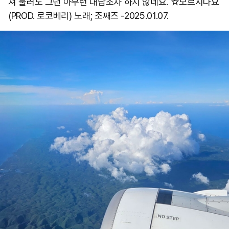
쳐 불러도 그댄 아무런 대답조차 하지 않네요. ☆모르시나요
(PROD. 로코베리) 노래; 조째즈 -2025.01.07.