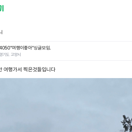
니
4050"여행이좋아"싱글모임.
경기도 고양시
안 여행가서 찍은것들입니다