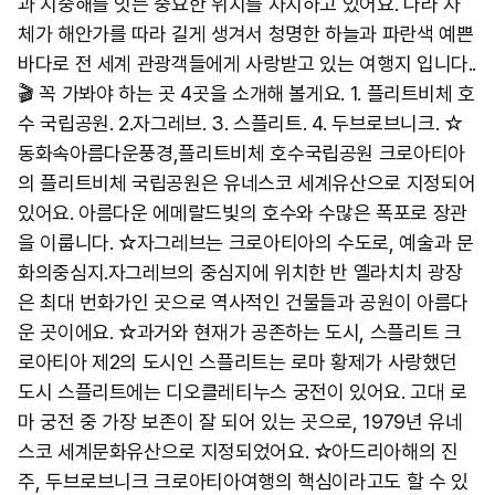
과 지중해를 잇는 중요한 위치를 차지하고 있어요. 나라 자
체가 해안가를 따라 길게 생겨서 청명한 하늘과 파란색 예쁜
바다로 전 세계 관광객들에게 사랑받고 있는 여행지 입니다..
🎬 꼭 가봐야 하는 곳 4곳을 소개해 볼게요. 1. 플리트비체 호
수 국립공원. 2.자그레브. 3. 스플리트. 4. 두브로브니크. ☆​
동화속아름다운풍경,플리트비체 호수국립공원 크로아티아
의 플리트비체 국립공원은 유네스코 세계유산으로 지정되어
있어요. 아름다운 에메랄드빛의 호수와 수많은 폭포로 장관
을 이룹니다. ☆자그레브는 크로아티아의 수도로, 예술과 문
화의중심지. ​자그레브의 중심지에 위치한 반 옐라치치 광장
은 최대 번화가인 곳으로 역사적인 건물들과 공원이 아름다
운 곳이에요. ☆​과거와 현재가 공존하는 도시, 스플리트 크
로아티아 제2의 도시인 스플리트는 로마 황제가 사랑했던
도시 스플리트에는 디오클레티누스 궁전이 있어요. 고대 로
마 궁전 중 가장 보존이 잘 되어 있는 곳으로, 1979년 유네
스코 세계문화유산으로 지정되었어요. ☆​아드리아해의 진
주, 두브로브니크 크로아티아여행의 핵심이라고도 할 수 있