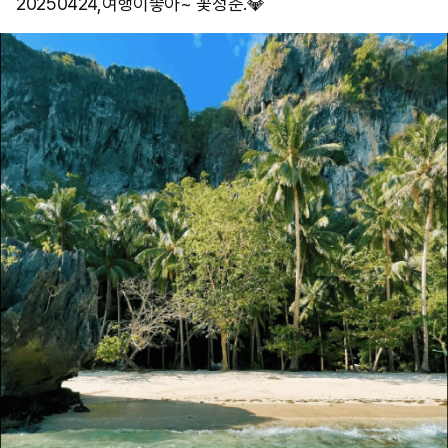
20250424,여행이좋아~ 꽃청춘.💎