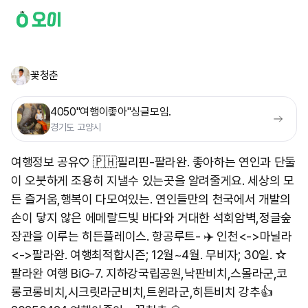
꽃청춘
4050"여행이좋아"싱글모임.
경기도 고양시
여행정보 공유♡ 🇵🇭필리핀-팔라완. 좋아하는 연인과 단둘
이 오붓하게 조용히 지낼수 있는곳을 알려줄게요. 세상의 모
든 즐거움,행복이 다모여있는. 연인들만의 천국에서 개발의
손이 닿지 않은 에메랄드빛 바다와 거대한 석회암벽,정글숲
장관을 이루는 히든플레이스. 항공루트- ✈️ 인천<->마닐라
<->팔라완. 여행최적합시즌; 12월~4월. 무비자; 30일. ☆
팔라완 여행 BiG-7. 지하강국립공원,낙판비치,스몰라군,코
롱코롱비치,시크릿라군비치,트윈라군,히튼비치 강추👍