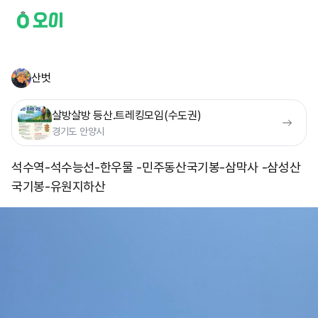
산벗
살방살방 등산.트레킹모임(수도권)
경기도 안양시
석수역-석수능선-한우물 -민주동산국기봉-삼막사 -삼성산
국기봉-유원지하산