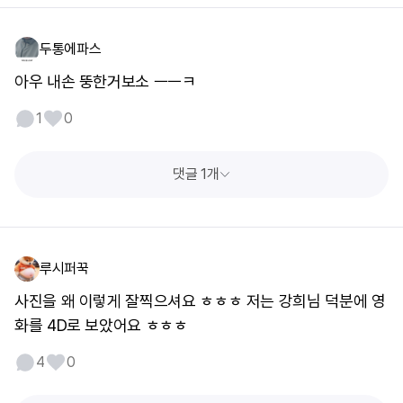
두통에파스
아우 내손 뚱한거보소 ㅡㅡㅋ
1
0
댓글 1개
루시퍼꾹
사진을 왜 이렇게 잘찍으셔요 ㅎㅎㅎ 저는 강희님 덕분에 영
화를 4D로 보았어요 ㅎㅎㅎ
4
0