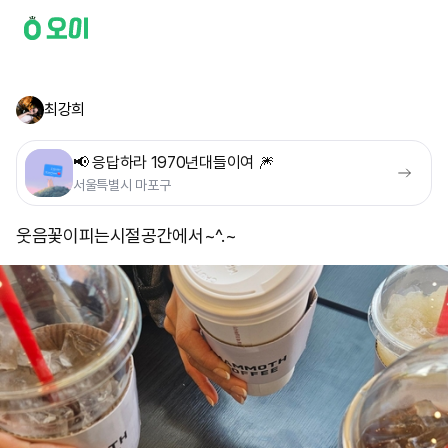
최강희
📢 응답하라 1970년대들이여 🎆
서울특별시 마포구
웃음꽃이피는시절공간에서~^.~