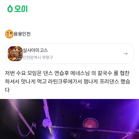
용용인천
살사아미고스
인천광역시 부평구
저번 수요 모임은 댄스 연습후 메네스님 의 칼국수 를 협찬
하셔서 맛나게 먹고 라틴크루에가서 잼나게 프리댄스 했슴
다